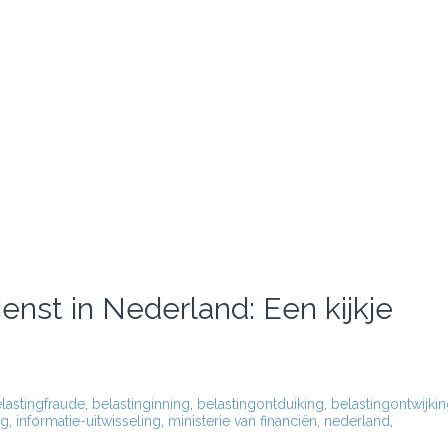
enst in Nederland: Een kijkje
lastingfraude
,
belastinginning
,
belastingontduiking
,
belastingontwijki
ag
,
informatie-uitwisseling
,
ministerie van financiën
,
nederland
,