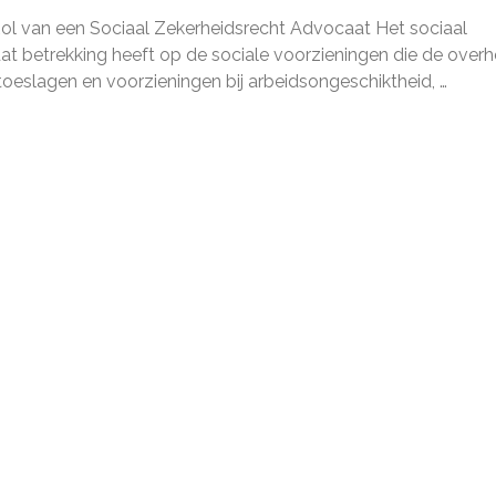
van
Rol van een Sociaal Zekerheidsrecht Advocaat Het sociaal
een
Sociaal
at betrekking heeft op de sociale voorzieningen die de overh
Zekerh
, toeslagen en voorzieningen bij arbeidsongeschiktheid, …
Advoca
in
Nederl