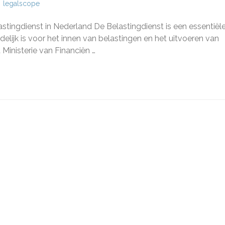
legalscope
astingdienst in Nederland De Belastingdienst is een essentiël
tingdienst
elijk is voor het innen van belastingen en het uitvoeren van
 Ministerie van Financiën …
land:
r
rmen