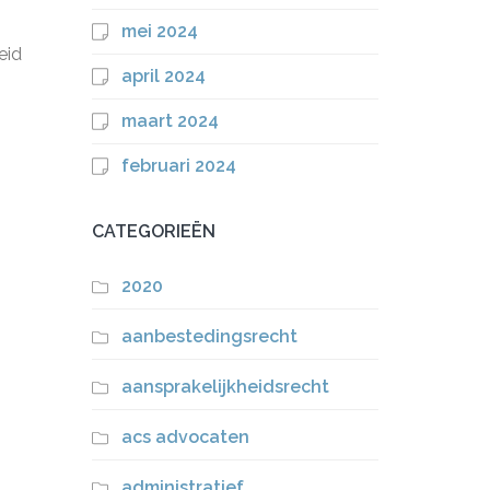
mei 2024
eid
eidsrecht
april 2024
at
maart 2024
and
februari 2024
CATEGORIEËN
2020
aanbestedingsrecht
aansprakelijkheidsrecht
acs advocaten
administratief