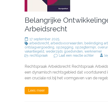
Belangrijke Ontwikkeling
Arbeidsrecht
17 september 2025
arbeidsrecht
,
arbeidsvoorwaarden
,
beëindiging a
ontslagvergoeding
,
opzegging
,
opzegtermijn
,
overu
vakantiegeld
,
wederzijds goedvinden
,
werknemer
op
rechtspraak
Laat een reactie achter
le
Belangrij
Ontwikke
Rechtspraak Arbeidsrecht Rechtspraak Arbeidsr
in
de
een dynamisch rechtsgebied dat voortdurend in
Rechtspr
een cruciale rol bij het vormgeven van de rege
van
het
Arbeidsr
Lees meer