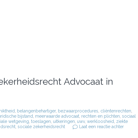
ekerheidsrecht Advocaat in
iktheid
,
belangenbehartiger
,
bezwaarprocedures
,
cliëntenrechten
,
uridische bijstand
,
meerwaarde advocaat
,
rechten en plichten
,
sociaal
iale wetgeving
,
toeslagen
,
uitkeringen
,
uwv
,
werkloosheid
,
ziekte
op
idsrecht
,
sociale zekerheidsrecht
Laat een reactie achter
De
Rol