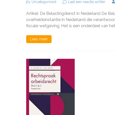
op
Uncategorized
Laat een reactie achter
Hoe
werkt
Artikel: De Belastingdienst in Nederland De Bel
de
Belas
overheidsinstantie in Nederland die verantwoord
in
fiscale wetgeving. Het is een onderdeel van het
Neder
Een
kijkje
Lees meer
achte
de
sche