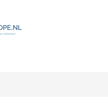
OPE.NL
oor iedereen"