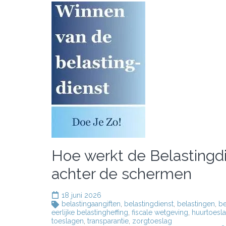
Hoe werkt de Belastingdi
achter de schermen
18 juni 2026
belastingaangiften
,
belastingdienst
,
belastingen
,
be
eerlijke belastingheffing
,
fiscale wetgeving
,
huurtoesl
toeslagen
,
transparantie
,
zorgtoeslag