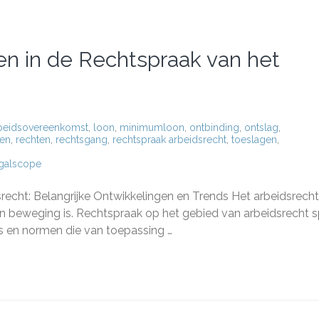
en in de Rechtspraak van het
rbeidsovereenkomst
,
loon
,
minimumloon
,
ontbinding
,
ontslag
,
ren
,
rechten
,
rechtsgang
,
rechtspraak arbeidsrecht
,
toeslagen
,
galscope
ke
lingen
echt: Belangrijke Ontwikkelingen en Trends Het arbeidsrecht 
 beweging is. Rechtspraak op het gebied van arbeidsrecht s
aak
ls en normen die van toepassing …
echt