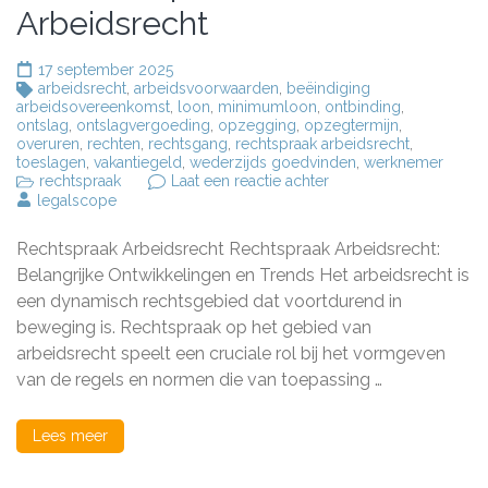
Arbeidsrecht
17 september 2025
arbeidsrecht
,
arbeidsvoorwaarden
,
beëindiging
arbeidsovereenkomst
,
loon
,
minimumloon
,
ontbinding
,
ontslag
,
ontslagvergoeding
,
opzegging
,
opzegtermijn
,
overuren
,
rechten
,
rechtsgang
,
rechtspraak arbeidsrecht
,
toeslagen
,
vakantiegeld
,
wederzijds goedvinden
,
werknemer
op
rechtspraak
Laat een reactie achter
Belangrijke
legalscope
Ontwikkelingen
in
Rechtspraak Arbeidsrecht Rechtspraak Arbeidsrecht:
de
Rechtspraak
Belangrijke Ontwikkelingen en Trends Het arbeidsrecht is
van
een dynamisch rechtsgebied dat voortdurend in
het
beweging is. Rechtspraak op het gebied van
Arbeidsrecht
arbeidsrecht speelt een cruciale rol bij het vormgeven
van de regels en normen die van toepassing …
Lees meer