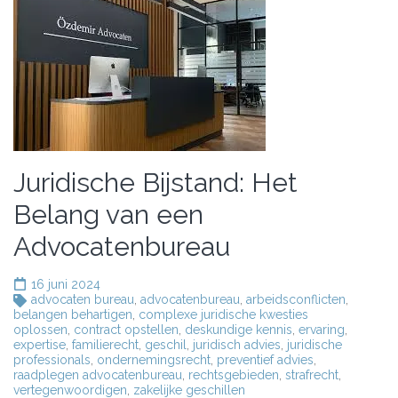
Juridische Bijstand: Het
Belang van een
Advocatenbureau
16 juni 2024
advocaten bureau
,
advocatenbureau
,
arbeidsconflicten
,
belangen behartigen
,
complexe juridische kwesties
oplossen
,
contract opstellen
,
deskundige kennis
,
ervaring
,
expertise
,
familierecht
,
geschil
,
juridisch advies
,
juridische
professionals
,
ondernemingsrecht
,
preventief advies
,
raadplegen advocatenbureau
,
rechtsgebieden
,
strafrecht
,
vertegenwoordigen
,
zakelijke geschillen