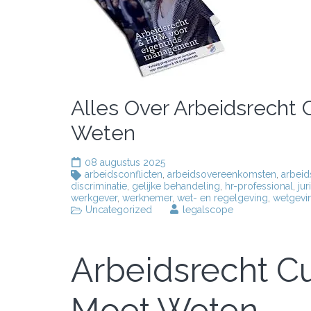
Alles Over Arbeidsrecht
Weten
08 augustus 2025
arbeidsconflicten
,
arbeidsovereenkomsten
,
arbeid
discriminatie
,
gelijke behandeling
,
hr-professional
,
jur
werkgever
,
werknemer
,
wet- en regelgeving
,
wetgevi
Uncategorized
legalscope
Arbeidsrecht Cu
Moet Weten