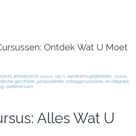
 Cursussen: Ontdek Wat U Moet
srecht
,
arbeidsrecht cursus
,
cao's
,
carrièremogelijkheden
,
cursus
,
idische geschillen
,
jurisprudentie
,
ontslagprocedures
,
re-integratie
,
ng
,
ziekteverzuim
rsus: Alles Wat U