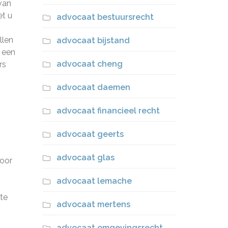
van
et u
advocaat bestuursrecht
llen
advocaat bijstand
 een
advocaat cheng
rs
advocaat daemen
advocaat financieel recht
advocaat geerts
advocaat glas
voor
advocaat lemache
te
advocaat mertens
advocaat omgevingsrecht