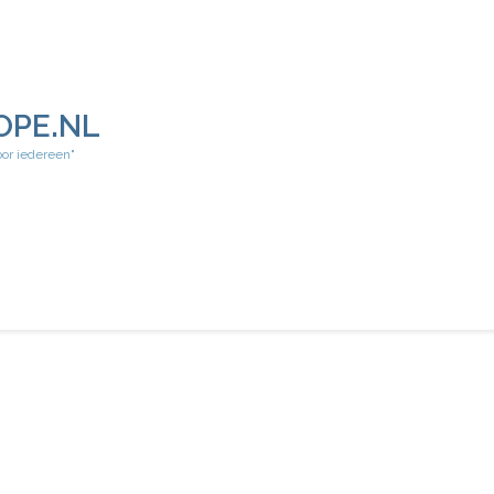
OPE.NL
oor iedereen"