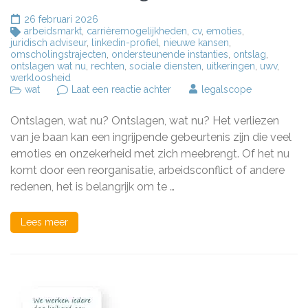
26 februari 2026
arbeidsmarkt
,
carrièremogelijkheden
,
cv
,
emoties
,
juridisch adviseur
,
linkedin-profiel
,
nieuwe kansen
,
omscholingstrajecten
,
ondersteunende instanties
,
ontslag
,
ontslagen wat nu
,
rechten
,
sociale diensten
,
uitkeringen
,
uwv
,
werkloosheid
op
wat
Laat een reactie achter
legalscope
Ontslagen,
en
Ontslagen, wat nu? Ontslagen, wat nu? Het verliezen
nu?
Tips
van je baan kan een ingrijpende gebeurtenis zijn die veel
voor
emoties en onzekerheid met zich meebrengt. Of het nu
na
komt door een reorganisatie, arbeidsconflict of andere
een
ontslag
redenen, het is belangrijk om te …
Lees meer