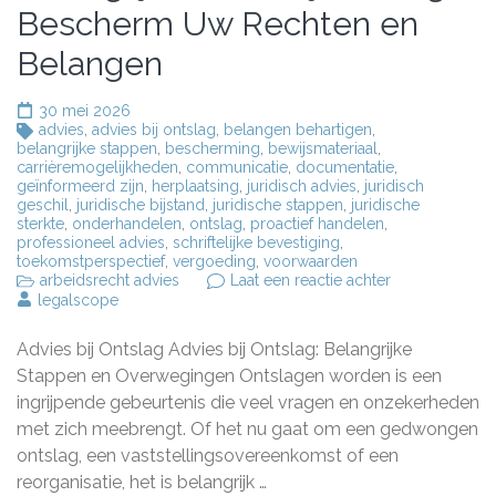
Bescherm Uw Rechten en
Belangen
30 mei 2026
advies
,
advies bij ontslag
,
belangen behartigen
,
belangrijke stappen
,
bescherming
,
bewijsmateriaal
,
carrièremogelijkheden
,
communicatie
,
documentatie
,
geïnformeerd zijn
,
herplaatsing
,
juridisch advies
,
juridisch
geschil
,
juridische bijstand
,
juridische stappen
,
juridische
sterkte
,
onderhandelen
,
ontslag
,
proactief handelen
,
professioneel advies
,
schriftelijke bevestiging
,
toekomstperspectief
,
vergoeding
,
voorwaarden
op
arbeidsrecht advies
Laat een reactie achter
Belangrijk
legalscope
Advies
bij
Advies bij Ontslag Advies bij Ontslag: Belangrijke
Ontslag:
Bescherm
Stappen en Overwegingen Ontslagen worden is een
Uw
ingrijpende gebeurtenis die veel vragen en onzekerheden
Rechten
met zich meebrengt. Of het nu gaat om een gedwongen
en
Belangen
ontslag, een vaststellingsovereenkomst of een
reorganisatie, het is belangrijk …