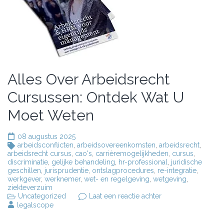
Alles Over Arbeidsrecht
Cursussen: Ontdek Wat U
Moet Weten
08 augustus 2025
arbeidsconflicten
,
arbeidsovereenkomsten
,
arbeidsrecht
,
arbeidsrecht cursus
,
cao's
,
carrièremogelijkheden
,
cursus
,
discriminatie
,
gelijke behandeling
,
hr-professional
,
juridische
geschillen
,
jurisprudentie
,
ontslagprocedures
,
re-integratie
,
werkgever
,
werknemer
,
wet- en regelgeving
,
wetgeving
,
ziekteverzuim
op
Uncategorized
Laat een reactie achter
Alles
legalscope
Over
Arbeidsrecht