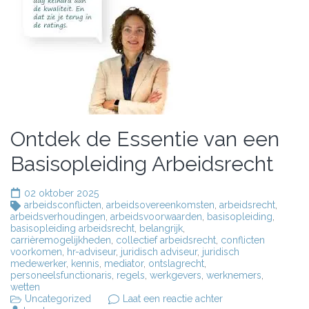
Ontdek de Essentie van een
Basisopleiding Arbeidsrecht
02 oktober 2025
arbeidsconflicten
,
arbeidsovereenkomsten
,
arbeidsrecht
,
arbeidsverhoudingen
,
arbeidsvoorwaarden
,
basisopleiding
,
basisopleiding arbeidsrecht
,
belangrijk
,
carrièremogelijkheden
,
collectief arbeidsrecht
,
conflicten
voorkomen
,
hr-adviseur
,
juridisch adviseur
,
juridisch
medewerker
,
kennis
,
mediator
,
ontslagrecht
,
personeelsfunctionaris
,
regels
,
werkgevers
,
werknemers
,
wetten
op
Uncategorized
Laat een reactie achter