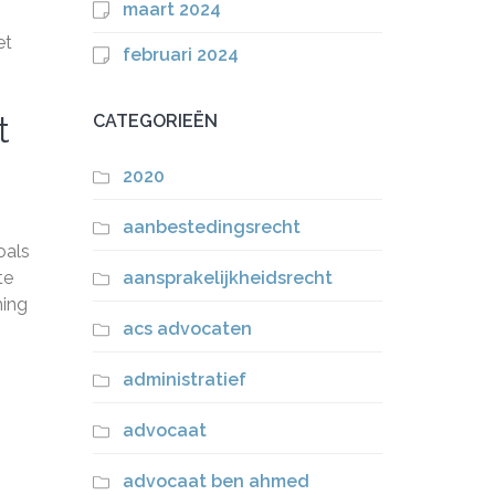
maart 2024
et
februari 2024
t
CATEGORIEËN
2020
aanbestedingsrecht
oals
te
aansprakelijkheidsrecht
ming
acs advocaten
administratief
advocaat
advocaat ben ahmed