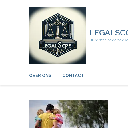
Ga
naar
inhoud
(druk
op
LEGALSC
Enter)
"Juridische helderheid v
OVER ONS
CONTACT