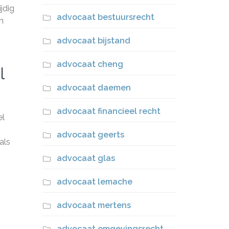
jdig
advocaat bestuursrecht
n
advocaat bijstand
advocaat cheng
l
advocaat daemen
advocaat financieel recht
el
advocaat geerts
als
advocaat glas
advocaat lemache
advocaat mertens
advocaat omgevingsrecht