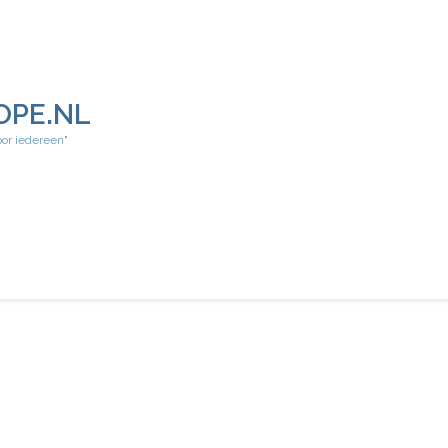
OPE.NL
oor iedereen"