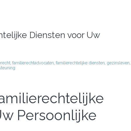
htelijke Diensten voor Uw
erecht
,
familierechtadvocaten
,
familierechtelijke diensten
,
gezinsleven
,
steuning
amilierechtelijke
Uw Persoonlijke