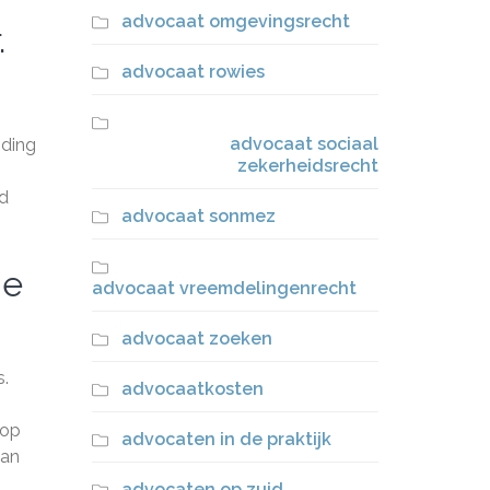
advocaat omgevingsrecht
.
advocaat rowies
advocaat sociaal
jding
zekerheidsrecht
ld
advocaat sonmez
de
advocaat vreemdelingenrecht
advocaat zoeken
s.
advocaatkosten
 op
advocaten in de praktijk
van
advocaten op zuid