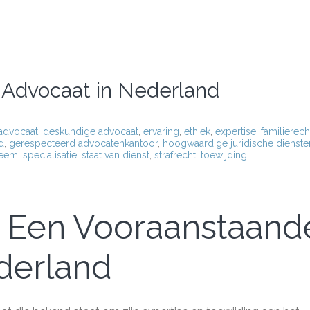
 Advocaat in Nederland
advocaat
,
deskundige advocaat
,
ervaring
,
ethiek
,
expertise
,
familierech
d
,
gerespecteerd advocatenkantoor
,
hoogwaardige juridische dienste
teem
,
specialisatie
,
staat van dienst
,
strafrecht
,
toewijding
: Een Vooraanstaand
derland