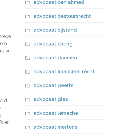
advocaat ben ahmed
advocaat bestuursrecht
advocaat bijstand
plexe
kern
advocaat cheng
 naar
advocaat daemen
advocaat financieel recht
advocaat geerts
advocaat glas
ald
e
advocaat lemache
e
’s en
advocaat mertens