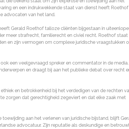
 die bekend staat om zijn expertise en toewijding aan het
varing en een indrukwekkende staat van dienst heeft Roethof
e advocaten van het land.
heeft Gerald Roethof talloze cliënten bijgestaan in uiteenlop
er meer strafrecht, familierecht en civiel recht. Roethof staat
den en zijn vermogen om complexe juridische vraagstukken o
f ook een veelgevraagd spreker en commentator in de media. 
 onderwerpen en draagt bij aan het publieke debat over recht e
e ethiek en betrokkenheid bij het verdedigen van de rechten v
or te zorgen dat gerechtigheid zegeviert en dat elke zaak met
 toewijding aan het verlenen van juridische bijstand, blijft Ger
landse advocatuur. Zijn reputatie als deskundige en betrou