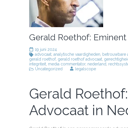
Gerald Roethof: Eminent
19 juni 2024
advocaat
,
analytische vaardigheden
,
betrouwbare 
gerald roethof
,
gerald roethof advocaat
,
gerechtighei
integriteit
,
media commentator
,
nederland
,
rechtssys
Uncategorized
legalscope
Gerald Roethof
Advocaat in Ne