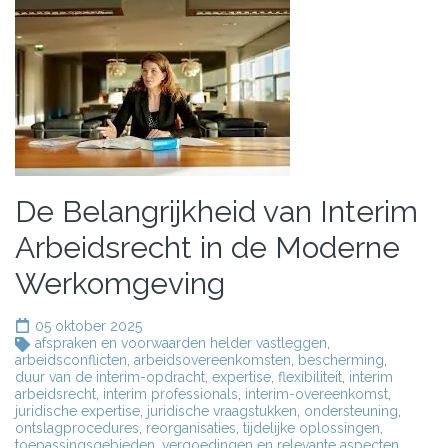
De Belangrijkheid van Interim
Arbeidsrecht in de Moderne
Werkomgeving
05 oktober 2025
afspraken en voorwaarden helder vastleggen
,
arbeidsconflicten
,
arbeidsovereenkomsten
,
bescherming
,
duur van de interim-opdracht
,
expertise
,
flexibiliteit
,
interim
arbeidsrecht
,
interim professionals
,
interim-overeenkomst
,
juridische expertise
,
juridische vraagstukken
,
ondersteuning
,
ontslagprocedures
,
reorganisaties
,
tijdelijke oplossingen
,
toepassingsgebieden
,
vergoedingen en relevante aspecten
,