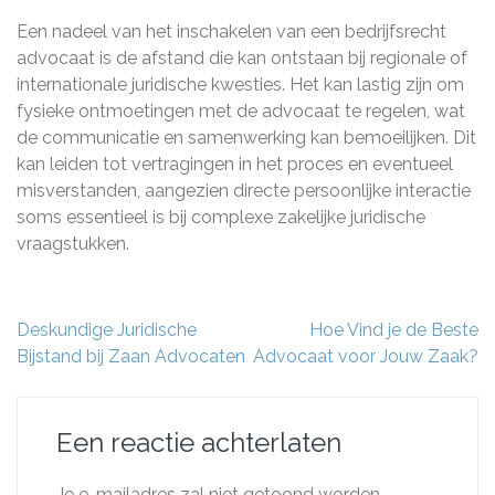
Een nadeel van het inschakelen van een bedrijfsrecht
advocaat is de afstand die kan ontstaan bij regionale of
internationale juridische kwesties. Het kan lastig zijn om
fysieke ontmoetingen met de advocaat te regelen, wat
de communicatie en samenwerking kan bemoeilijken. Dit
kan leiden tot vertragingen in het proces en eventueel
misverstanden, aangezien directe persoonlijke interactie
soms essentieel is bij complexe zakelijke juridische
vraagstukken.
Berichtnavigatie
Deskundige Juridische
Hoe Vind je de Beste
Bijstand bij Zaan Advocaten
Advocaat voor Jouw Zaak?
Een reactie achterlaten
Je e-mailadres zal niet getoond worden.