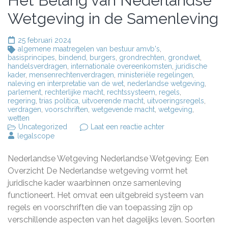
Het Belang van Nederlandse
Wetgeving in de Samenleving
25 februari 2024
algemene maatregelen van bestuur amvb's
,
basisprincipes
,
bindend
,
burgers
,
grondrechten
,
grondwet
,
handelsverdragen
,
internationale overeenkomsten
,
juridische
kader
,
mensenrechtenverdragen
,
ministeriële regelingen
,
naleving en interpretatie van de wet
,
nederlandse wetgeving
,
parlement
,
rechterlijke macht
,
rechtssysteem
,
regels
,
regering
,
trias politica
,
uitvoerende macht
,
uitvoeringsregels
,
verdragen
,
voorschriften
,
wetgevende macht
,
wetgeving
,
wetten
op
Uncategorized
Laat een reactie achter
Het
legalscope
Belang
van
Nederlandse Wetgeving Nederlandse Wetgeving: Een
Nederlandse
Wetgeving
Overzicht De Nederlandse wetgeving vormt het
in
juridische kader waarbinnen onze samenleving
de
functioneert. Het omvat een uitgebreid systeem van
Samenleving
regels en voorschriften die van toepassing zijn op
verschillende aspecten van het dagelijks leven. Soorten