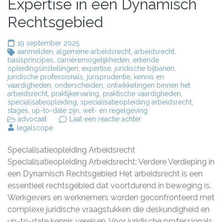
Expertise in een Dynamisch
Rechtsgebied
19 september 2025
aanmelden
,
algemene arbeidsrecht
,
arbeidsrecht
,
basisprincipes
,
carrièremogelijkheden
,
erkende
opleidingsinstellingen
,
expertise
,
juridische bijbanen
,
juridische professionals
,
jurisprudentie
,
kennis en
vaardigheden
,
onderscheiden
,
ontwikkelingen binnen het
arbeidsrecht
,
praktijkervaring
,
praktische vaardigheden
,
specialisatieopleiding
,
specialisatieopleiding arbeidsrecht
,
stages
,
up-to-date zijn
,
wet- en regelgeving
op
advocaat
Laat een reactie achter
Specialisatieopleiding
legalscope
Arbeidsrecht:
Verdiep
Specialisatieopleiding Arbeidsrecht
je
Expertise
Specialisatieopleiding Arbeidsrecht: Verdere Verdieping in
in
een Dynamisch Rechtsgebied Het arbeidsrecht is een
een
essentieel rechtsgebied dat voortdurend in beweging is.
Dynamisch
Rechtsgebied
Werkgevers en werknemers worden geconfronteerd met
complexe juridische vraagstukken die deskundigheid en
up-to-date kennis vereisen. Voor juridische professionals