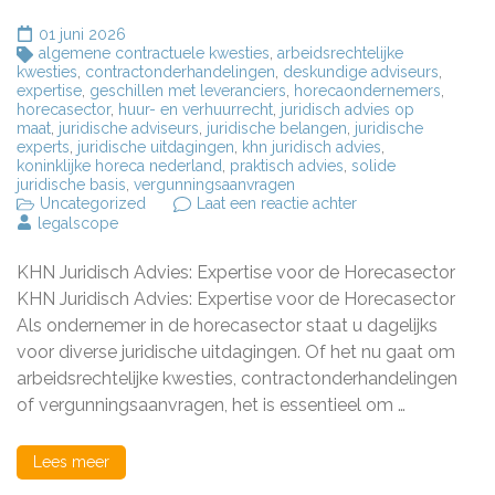
01 juni 2026
algemene contractuele kwesties
,
arbeidsrechtelijke
kwesties
,
contractonderhandelingen
,
deskundige adviseurs
,
expertise
,
geschillen met leveranciers
,
horecaondernemers
,
horecasector
,
huur- en verhuurrecht
,
juridisch advies op
maat
,
juridische adviseurs
,
juridische belangen
,
juridische
experts
,
juridische uitdagingen
,
khn juridisch advies
,
koninklijke horeca nederland
,
praktisch advies
,
solide
juridische basis
,
vergunningsaanvragen
op
Uncategorized
Laat een reactie achter
Professioneel
legalscope
Juridisch
Advies
KHN Juridisch Advies: Expertise voor de Horecasector
voor
de
KHN Juridisch Advies: Expertise voor de Horecasector
Horecasector
Als ondernemer in de horecasector staat u dagelijks
van
voor diverse juridische uitdagingen. Of het nu gaat om
KHN
arbeidsrechtelijke kwesties, contractonderhandelingen
of vergunningsaanvragen, het is essentieel om …
Lees meer