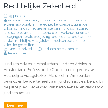
Rechtelijke Zekerheid
29 juni 2026
advocatenkantoren
,
amsterdam
,
deskundig advies
,
ervaren advocaat
,
familierechtelijke kwesties
,
gunstige
uitkomst
,
juridisch advies amsterdam
,
juridisch adviseur
,
juridische adviseurs
,
juridische dienstverlener
,
juridische
uitdagingen
,
lokale wetgeving
,
procedures
,
professioneel
advies
,
rechtelijke vraagstukken
,
rechten beschermen
,
zakelijke geschillen
op
Uncategorized
Laat een reactie achter
Professioneel
legalscope
Juridisch
Advies
Juridisch Advies in Amsterdam Juridisch Advies in
in
Amsterdam:
Amsterdam: Professionele Ondersteuning voor Uw
Uw
Rechtelijke Vraagstukken Als u zich in Amsterdam
Weg
bevindt en behoefte heeft aan juridisch advies, bent u bij
naar
Rechtelijke
de juiste plek. Het vinden van betrouwbaar en deskundig
Zekerheid
juridisch advies …
Lees meer