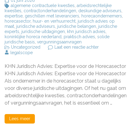
01 juni 2026
algemene contractuele kwesties
,
arbeidsrechtelijke
kwesties
,
contractonderhandelingen
,
deskundige adviseurs
,
expertise
,
geschillen met leveranciers
,
horecaondernemers
,
horecasector
,
huur- en verhuurrecht
,
juridisch advies op
maat
,
juridische adviseurs
,
juridische belangen
,
juridische
experts
,
juridische uitdagingen
,
khn juridisch advies
,
koninklijke horeca nederland
,
praktisch advies
,
solide
juridische basis
,
vergunningsaanvragen
op
Uncategorized
Laat een reactie achter
Professioneel
legalscope
Juridisch
Advies
KHN Juridisch Advies: Expertise voor de Horecasector
voor
de
KHN Juridisch Advies: Expertise voor de Horecasector
Horecasector
Als ondernemer in de horecasector staat u dagelijks
van
voor diverse juridische uitdagingen. Of het nu gaat om
KHN
arbeidsrechtelijke kwesties, contractonderhandelingen
of vergunningsaanvragen, het is essentieel om …
Lees meer