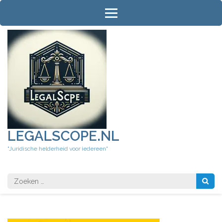
Ga
naar
inhoud
(druk
op
Enter)
LEGALSCOPE.NL
"Juridische helderheid voor iedereen"
Zoeken
naar: