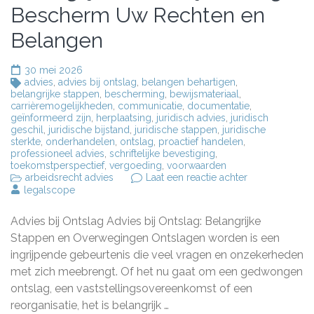
Bescherm Uw Rechten en
Belangen
30 mei 2026
advies
,
advies bij ontslag
,
belangen behartigen
,
belangrijke stappen
,
bescherming
,
bewijsmateriaal
,
carrièremogelijkheden
,
communicatie
,
documentatie
,
geïnformeerd zijn
,
herplaatsing
,
juridisch advies
,
juridisch
geschil
,
juridische bijstand
,
juridische stappen
,
juridische
sterkte
,
onderhandelen
,
ontslag
,
proactief handelen
,
professioneel advies
,
schriftelijke bevestiging
,
toekomstperspectief
,
vergoeding
,
voorwaarden
op
arbeidsrecht advies
Laat een reactie achter
Belangrijk
legalscope
Advies
bij
Advies bij Ontslag Advies bij Ontslag: Belangrijke
Ontslag:
Bescherm
Stappen en Overwegingen Ontslagen worden is een
Uw
ingrijpende gebeurtenis die veel vragen en onzekerheden
Rechten
met zich meebrengt. Of het nu gaat om een gedwongen
en
Belangen
ontslag, een vaststellingsovereenkomst of een
reorganisatie, het is belangrijk …