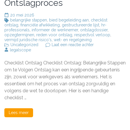
Ontslagproces
20 mei 2026
belangrijke stappen
,
bied begeleiding aan
,
checklist
ontslag
,
financiële afwikkeling
,
gestructureerde lijst
,
hr-
professionals
,
informeer de werknemer
,
ontslagdossier
,
opzegtermijnen
,
reden voor ontslag
,
respectvol verloop
,
vermijd juridische risico's
,
wet- en regelgeving
op
Uncategorized
Laat een reactie achter
Belangrijke
legalscope
Stappen:
Checklist
Checklist Ontslag Checklist Ontslag: Belangrijke Stappen
voor
een
om te Volgen Ontslag kan een ingrijpende gebeurtenis
Correct
zijn, zowel voor werkgevers als werknemers. Het is
Ontslagproces
essentieel om het proces van ontslag zorgvuldig en
volgens de wet te doorlopen. Hier is een handige
checklist …
Lees meer