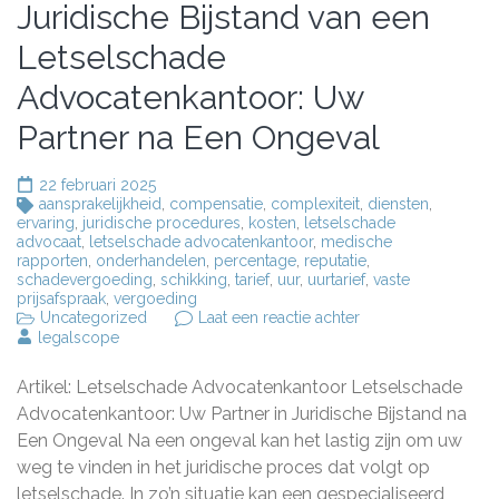
Juridische Bijstand van een
Letselschade
Advocatenkantoor: Uw
Partner na Een Ongeval
22 februari 2025
aansprakelijkheid
,
compensatie
,
complexiteit
,
diensten
,
ervaring
,
juridische procedures
,
kosten
,
letselschade
advocaat
,
letselschade advocatenkantoor
,
medische
rapporten
,
onderhandelen
,
percentage
,
reputatie
,
schadevergoeding
,
schikking
,
tarief
,
uur
,
uurtarief
,
vaste
prijsafspraak
,
vergoeding
op
Uncategorized
Laat een reactie achter
Juridische
legalscope
Bijstand
van
Artikel: Letselschade Advocatenkantoor Letselschade
een
Letselschade
Advocatenkantoor: Uw Partner in Juridische Bijstand na
Advocatenkantoor:
Een Ongeval Na een ongeval kan het lastig zijn om uw
Uw
weg te vinden in het juridische proces dat volgt op
Partner
na
letselschade. In zo’n situatie kan een gespecialiseerd