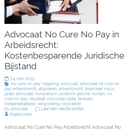
Advocaat No Cure No Pay in
Arbeidsrecht:
Kostenbesparende Juridische
Bijstand
04 mei 2025
'no cure no pay'-regeling
,
advocaat
,
advocaat no cure no
pay arbeidsrecht
,
afspraken
,
arbeidsrecht
,
financieel risico
,
gratis advocaat
,
honorarium
,
juridisch geschil
,
kosten
,
no
cure no pay
,
resultaat
,
risicovrije optie
,
tarieven
,
toegankelijkheid
,
vergoeding
,
voordelen
op
advocaat
Laat een reactie achter
Advocaat
legalscope
No
Cure
Advocaat No Cure No Pay Arbeidsrecht Advocaat No
No