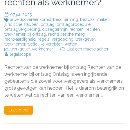
rechten als werknemer?
07 juli 2025
arbeidsovereenkomst
,
bescherming
,
bezwaar maken
,
juridische stappen
,
ontslag
,
ontslagprocedure
,
ontslagvergoeding
,
opzegtermijn
,
rechten
,
rechten
werknemer bij ontslag
,
rechtsbescherming
,
rechtvaardigheid
,
regels
,
vergoeding
,
werkgever
,
werknemer
,
wettelijke vereisten
,
wetten
op
werkgever
,
werknemer
Laat een reactie achter
Rechten
legalscope
van
de
Rechten van de werknemer bij ontslag Rechten van de
werknemer
bij
werknemer bij ontslag Ontslag is een ingrijpende
ontslag:
gebeurtenis die zowel voor werkgevers als werknemers
Wat
grote gevolgen kan hebben. Het is daarom belangrijk om
zijn
uw
te weten wat de rechten van een werknemer …
rechten
als
werknemer
Lees meer