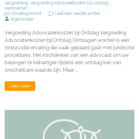
vergoeding
,
vergoeding advocaatkosten bij ontslag
,
werknemer
op
Uncategorized
Laat een reactie achter
Vergoeding
legalscope
van
Advocatenkosten
Vergoeding Advocatenkosten bij Ontslag Vergoeding
bij
Ontslag:
Advocatenkosten bij Ontslag Ontslagen worden is een
Uw
stressvolle ervaring die vaak gepaard gaat met juridische
Rechten
procedures. Het inschakelen van een advocaat om uw
Beschermd
belangen te behartigen tijdens een ontslag kan van
onschatbare waarde zijn. Maar …
Lees meer