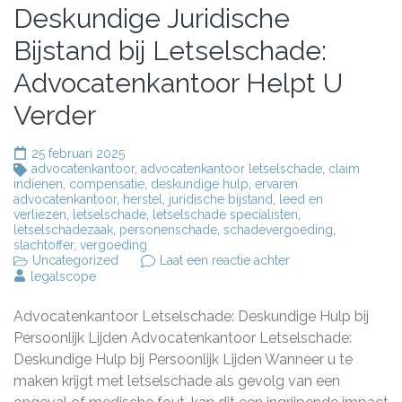
Deskundige Juridische
Bijstand bij Letselschade:
Advocatenkantoor Helpt U
Verder
25 februari 2025
advocatenkantoor
,
advocatenkantoor letselschade
,
claim
indienen
,
compensatie
,
deskundige hulp
,
ervaren
advocatenkantoor
,
herstel
,
juridische bijstand
,
leed en
verliezen
,
letselschade
,
letselschade specialisten
,
letselschadezaak
,
personenschade
,
schadevergoeding
,
slachtoffer
,
vergoeding
op
Uncategorized
Laat een reactie achter
Deskundige
legalscope
Juridische
Bijstand
Advocatenkantoor Letselschade: Deskundige Hulp bij
bij
Letselschade:
Persoonlijk Lijden Advocatenkantoor Letselschade:
Advocatenkantoor
Deskundige Hulp bij Persoonlijk Lijden Wanneer u te
Helpt
maken krijgt met letselschade als gevolg van een
U
Verder