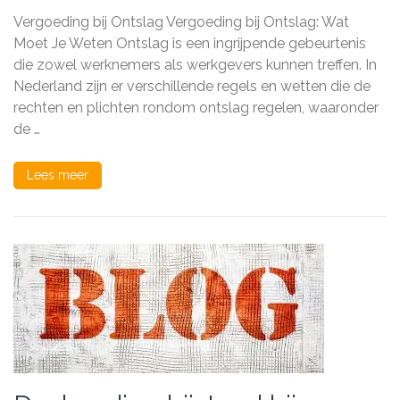
over
Vergoeding bij Ontslag Vergoeding bij Ontslag: Wat
de
Vergoeding
Moet Je Weten Ontslag is een ingrijpende gebeurtenis
bij
die zowel werknemers als werkgevers kunnen treffen. In
Ontslag:
Nederland zijn er verschillende regels en wetten die de
Rechten
en
rechten en plichten rondom ontslag regelen, waaronder
Regels
de …
Explained
Lees meer