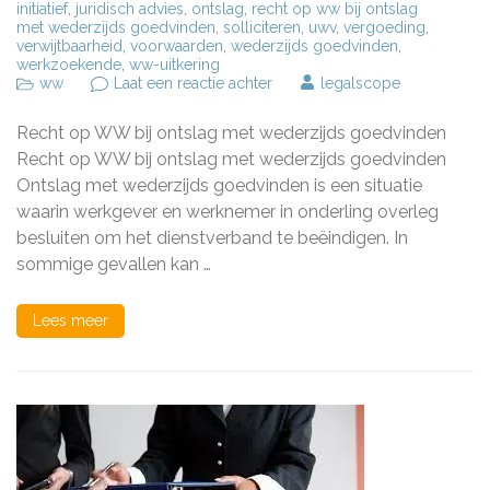
initiatief
,
juridisch advies
,
ontslag
,
recht op ww bij ontslag
met wederzijds goedvinden
,
solliciteren
,
uwv
,
vergoeding
,
verwijtbaarheid
,
voorwaarden
,
wederzijds goedvinden
,
werkzoekende
,
ww-uitkering
op
ww
Laat een reactie achter
legalscope
Recht
op
Recht op WW bij ontslag met wederzijds goedvinden
WW
bij
Recht op WW bij ontslag met wederzijds goedvinden
beëindiging
Ontslag met wederzijds goedvinden is een situatie
dienstverband
waarin werkgever en werknemer in onderling overleg
met
wederzijds
besluiten om het dienstverband te beëindigen. In
goedvinden
sommige gevallen kan …
Lees meer