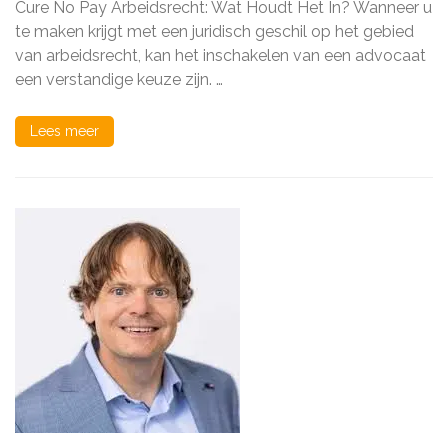
Pay
Cure No Pay Arbeidsrecht: Wat Houdt Het In? Wanneer u
in
te maken krijgt met een juridisch geschil op het gebied
Arbeidsrecht:
van arbeidsrecht, kan het inschakelen van een advocaat
Kostenbesparende
Juridische
een verstandige keuze zijn. …
Bijstand
Lees meer