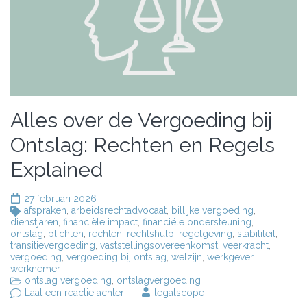
Alles over de Vergoeding bij
Ontslag: Rechten en Regels
Explained
27 februari 2026
afspraken
,
arbeidsrechtadvocaat
,
billijke vergoeding
,
dienstjaren
,
financiële impact
,
financiële ondersteuning
,
ontslag
,
plichten
,
rechten
,
rechtshulp
,
regelgeving
,
stabiliteit
,
transitievergoeding
,
vaststellingsovereenkomst
,
veerkracht
,
vergoeding
,
vergoeding bij ontslag
,
welzijn
,
werkgever
,
werknemer
ontslag vergoeding
,
ontslagvergoeding
op
Laat een reactie achter
legalscope
Alles