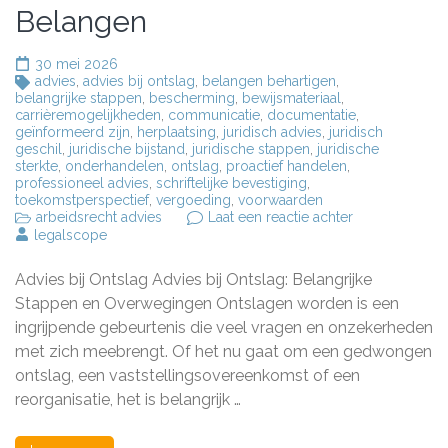
Belangen
30 mei 2026
advies
,
advies bij ontslag
,
belangen behartigen
,
belangrijke stappen
,
bescherming
,
bewijsmateriaal
,
carrièremogelijkheden
,
communicatie
,
documentatie
,
geïnformeerd zijn
,
herplaatsing
,
juridisch advies
,
juridisch
geschil
,
juridische bijstand
,
juridische stappen
,
juridische
sterkte
,
onderhandelen
,
ontslag
,
proactief handelen
,
professioneel advies
,
schriftelijke bevestiging
,
toekomstperspectief
,
vergoeding
,
voorwaarden
op
arbeidsrecht advies
Laat een reactie achter
Belangrijk
legalscope
Advies
bij
Advies bij Ontslag Advies bij Ontslag: Belangrijke
Ontslag:
Bescherm
Stappen en Overwegingen Ontslagen worden is een
Uw
ingrijpende gebeurtenis die veel vragen en onzekerheden
Rechten
met zich meebrengt. Of het nu gaat om een gedwongen
en
Belangen
ontslag, een vaststellingsovereenkomst of een
reorganisatie, het is belangrijk …