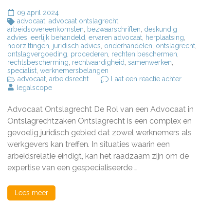
09 april 2024
advocaat
,
advocaat ontslagrecht
,
arbeidsovereenkomsten
,
bezwaarschriften
,
deskundig
advies
,
eerlijk behandeld
,
ervaren advocaat
,
herplaatsing
,
hoorzittingen
,
juridisch advies
,
onderhandelen
,
ontslagrecht
,
ontslagvergoeding
,
procederen
,
rechten beschermen
,
rechtsbescherming
,
rechtvaardigheid
,
samenwerken
,
specialist
,
werknemersbelangen
op
advocaat
,
arbeidsrecht
Laat een reactie achter
De
legalscope
Rol
van
Advocaat Ontslagrecht De Rol van een Advocaat in
een
Advocatenk
Ontslagrechtzaken Ontslagrecht is een complex en
in
gevoelig juridisch gebied dat zowel werknemers als
Ontslagrec
werkgevers kan treffen. In situaties waarin een
arbeidsrelatie eindigt, kan het raadzaam zijn om de
expertise van een gespecialiseerde …
Lees meer