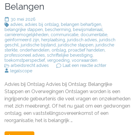
Belangen
30 mei 2026
advies
,
advies bij ontslag
,
belangen behartigen
,
belangrijke stappen
,
bescherming
,
bewijsmateriaal
,
carrièremogelijkheden
,
communicatie
,
documentatie
,
geïnformeerd zijn
,
herplaatsing
,
juridisch advies
,
juridisch
geschil
,
juridische bijstand
,
juridische stappen
,
juridische
sterkte
,
onderhandelen
,
ontslag
,
proactief handelen
,
professioneel advies
,
schriftelijke bevestiging
,
toekomstperspectief
,
vergoeding
,
voorwaarden
op
arbeidsrecht advies
Laat een reactie achter
Belangrijk
legalscope
Advies
bij
Advies bij Ontslag Advies bij Ontslag: Belangrijke
Ontslag:
Bescherm
Stappen en Overwegingen Ontslagen worden is een
Uw
ingrijpende gebeurtenis die veel vragen en onzekerheden
Rechten
met zich meebrengt. Of het nu gaat om een gedwongen
en
Belangen
ontslag, een vaststellingsovereenkomst of een
reorganisatie, het is belangrijk …