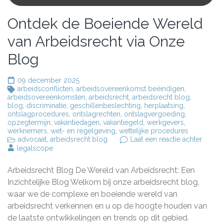
Ontdek de Boeiende Wereld
van Arbeidsrecht via Onze
Blog
09 december 2025
arbeidsconflicten
,
arbeidsovereenkomst beëindigen
,
arbeidsovereenkomsten
,
arbeidsrecht
,
arbeidsrecht blog
,
blog
,
discriminatie
,
geschillenbeslechting
,
herplaatsing
,
ontslagprocedures
,
ontslagrechten
,
ontslagvergoeding
,
opzegtermijn
,
vakantiedagen
,
vakantiegeld
,
werkgevers
,
werknemers
,
wet- en regelgeving
,
wettelijke procedures
op
advocaat
,
arbeidsrecht blog
Laat een reactie achter
Ontde
legalscope
de
Boeie
Arbeidsrecht Blog De Wereld van Arbeidsrecht: Een
Werel
van
Inzichtelijke Blog Welkom bij onze arbeidsrecht blog,
Arbei
waar we de complexe en boeiende wereld van
via
arbeidsrecht verkennen en u op de hoogte houden van
Onze
Blog
de laatste ontwikkelingen en trends op dit gebied.