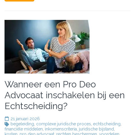
Wanneer een Pro Deo
Advocaat inschakelen bij een
Echtscheiding?
21 januari 2026
begeleiding
,
complexe juridische proces
,
echtscheiding
,
financiële middelen
,
inkomenscriteria
,
juridische bijstand
,
kosten
,
pro deo advocaat
,
rechten beschermen
,
voordelen
,