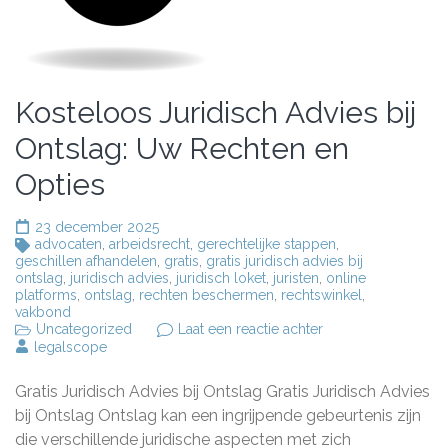
Kosteloos Juridisch Advies bij
Ontslag: Uw Rechten en
Opties
23 december 2025
advocaten
,
arbeidsrecht
,
gerechtelijke stappen
,
geschillen afhandelen
,
gratis
,
gratis juridisch advies bij
ontslag
,
juridisch advies
,
juridisch loket
,
juristen
,
online
platforms
,
ontslag
,
rechten beschermen
,
rechtswinkel
,
vakbond
op
Uncategorized
Laat een reactie achter
Kosteloos
legalscope
Juridisch
Advies
Gratis Juridisch Advies bij Ontslag Gratis Juridisch Advies
bij
Ontslag:
bij Ontslag Ontslag kan een ingrijpende gebeurtenis zijn
Uw
die verschillende juridische aspecten met zich
Rechten