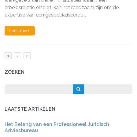
werkgevers kan treffen. In situaties waarin een
arbeidsrelatie eindigt, kan het raadzaam zijn om de
expertise van een gespecialiseerde …
Lees meer
Berichten
Pagina
Pagina
1
2
>
paginering
ZOEKEN
LAATSTE ARTIKELEN
Het Belang van een Professioneel Juridisch
Adviesbureau