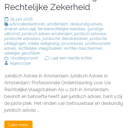
Rechtelijke Zekerheid
29 juni 2026
advocatenkantoren
,
amsterdam
,
deskundig advies
,
ervaren advocaat
,
familierechtelijke kwesties
,
gunstige
uitkomst
,
juridisch advies amsterdam
,
juridisch adviseur
,
juridische adviseurs
,
juridische dienstverlener
,
juridische
uitdagingen
,
lokale wetgeving
,
procedures
,
professioneel
advies
,
rechtelijke vraagstukken
,
rechten beschermen
,
zakelijke geschillen
op
Uncategorized
Laat een reactie achter
Professioneel
legalscope
Juridisch
Advies
Juridisch Advies in Amsterdam Juridisch Advies in
in
Amsterdam:
Amsterdam: Professionele Ondersteuning voor Uw
Uw
Rechtelijke Vraagstukken Als u zich in Amsterdam
Weg
bevindt en behoefte heeft aan juridisch advies, bent u bij
naar
Rechtelijke
de juiste plek. Het vinden van betrouwbaar en deskundig
Zekerheid
juridisch advies …
Lees meer