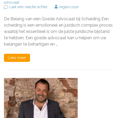
advocaat
op
Laat een reactie achter
legalscope
Kies
voor
De Belang van een Goede Advocaat bij Scheiding Een
een
Goede
scheiding is een emotioneel en juridisch complex proces
Advocaat
waarbij het essentieel is om de juiste juridische bijstand
bij
te hebben. Een goede advocaat kan u helpen om uw
uw
Scheiding
belangen te behartigen en …
Lees meer