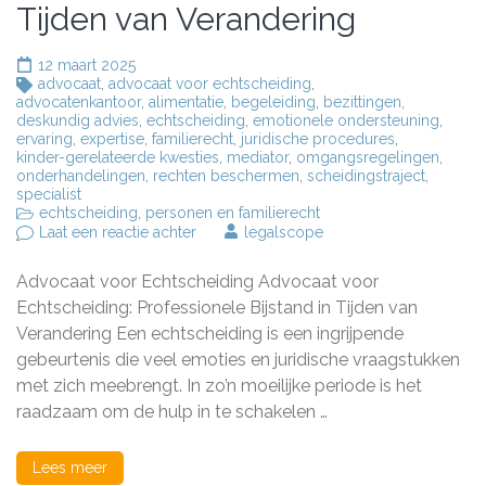
Tijden van Verandering
12 maart 2025
advocaat
,
advocaat voor echtscheiding
,
advocatenkantoor
,
alimentatie
,
begeleiding
,
bezittingen
,
deskundig advies
,
echtscheiding
,
emotionele ondersteuning
,
ervaring
,
expertise
,
familierecht
,
juridische procedures
,
kinder-gerelateerde kwesties
,
mediator
,
omgangsregelingen
,
onderhandelingen
,
rechten beschermen
,
scheidingstraject
,
specialist
echtscheiding
,
personen en familierecht
op
Laat een reactie achter
legalscope
Advocaat
voor
Advocaat voor Echtscheiding Advocaat voor
Echtscheiding:
Professionele
Echtscheiding: Professionele Bijstand in Tijden van
Bijstand
Verandering Een echtscheiding is een ingrijpende
in
gebeurtenis die veel emoties en juridische vraagstukken
Tijden
van
met zich meebrengt. In zo’n moeilijke periode is het
Verandering
raadzaam om de hulp in te schakelen …
Lees meer