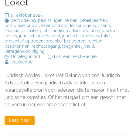
Loket
14 oktober 2025
bemiddeling
,
beslissingen nemen
,
betaalbaarheid
,
complexe juridische landschap
,
deskundige adviseurs
,
financiële situatie
,
gratis juridisch advies inwinnen
,
juridisch
advies
,
juridisch advies loket
,
juridische kwesties
,
loket
,
preventief optreden
,
proactief benaderen
,
rechten
beschermen
,
rechtstoegang
,
toegankelijkheid
,
vertegenwoordiging
op
Uncategorized
Laat een reactie achter
Het
legalscope
Belang
van
Juridisch Advies Loket Het Belang van een Juridisch
een
Toegankelijk
Advies Loket Een juridisch advies loket is een
Juridisch
waardevolle bron voor iedereen die te maken heeft met
Advies
juridische kwesties. Of het nu gaat om een geschil met
Loket
de verhuurder, een arbeidsconflict of …
Lees meer