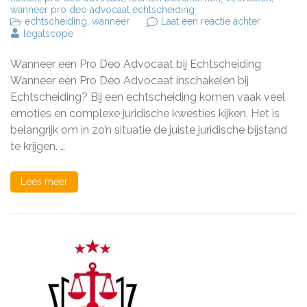
wanneer pro deo advocaat echtscheiding
op
echtscheiding
,
wanneer
Laat een reactie achter
Wanneer
legalscope
een
Pro
Wanneer een Pro Deo Advocaat bij Echtscheiding
Deo
Advocaat
Wanneer een Pro Deo Advocaat inschakelen bij
inschakel
Echtscheiding? Bij een echtscheiding komen vaak veel
bij
emoties en complexe juridische kwesties kijken. Het is
een
Echtschei
belangrijk om in zo’n situatie de juiste juridische bijstand
te krijgen. …
Lees meer