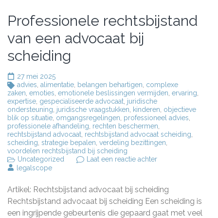
Professionele rechtsbijstand
van een advocaat bij
scheiding
27 mei 2025
advies
,
alimentatie
,
belangen behartigen
,
complexe
zaken
,
emoties
,
emotionele beslissingen vermijden
,
ervaring
,
expertise
,
gespecialiseerde advocaat
,
juridische
ondersteuning
,
juridische vraagstukken
,
kinderen
,
objectieve
blik op situatie
,
omgangsregelingen
,
professioneel advies
,
professionele afhandeling
,
rechten beschermen
,
rechtsbijstand advocaat
,
rechtsbijstand advocaat scheiding
,
scheiding
,
strategie bepalen
,
verdeling bezittingen
,
voordelen rechtsbijstand bij scheiding
op
Uncategorized
Laat een reactie achter
Professionele
legalscope
rechtsbijstand
van
Artikel: Rechtsbijstand advocaat bij scheiding
een
advocaat
Rechtsbijstand advocaat bij scheiding Een scheiding is
bij
een ingrijpende gebeurtenis die gepaard gaat met veel
scheiding