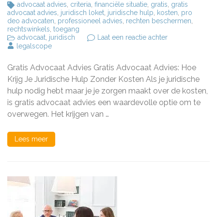
advocaat advies
,
criteria
,
financiële situatie
,
gratis
,
gratis
advocaat advies
,
juridisch loket
,
juridische hulp
,
kosten
,
pro
deo advocaten
,
professioneel advies
,
rechten beschermen
,
rechtswinkels
,
toegang
op
advocaat
,
juridisch
Laat een reactie achter
Krijg
legalscope
Gratis
Juridisch
Gratis Advocaat Advies Gratis Advocaat Advies: Hoe
Advies
van
Krijg Je Juridische Hulp Zonder Kosten Als je juridische
een
hulp nodig hebt maar je je zorgen maakt over de kosten,
Advocatenkant
is gratis advocaat advies een waardevolle optie om te
overwegen. Het krijgen van …
Lees meer