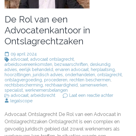
De Rol van een
Advocatenkantoor in
Ontslagrechtzaken
09 april 2024
advocaat
,
advocaat ontslagrecht
,
arbeidsovereenkomsten
,
bezwaarschriften
,
deskundig
advies
,
eerlijk behandeld
,
ervaren advocaat
,
herplaatsing
,
hoorzittingen
,
juridisch advies
,
onderhandelen
,
ontslagrecht
,
ontslagvergoeding
,
procederen
,
rechten beschermen
,
rechtsbescherming
,
rechtvaardigheid
,
samenwerken
,
specialist
,
werknemersbelangen
op
advocaat
,
arbeidsrecht
Laat een reactie achter
De
legalscope
Rol
van
Advocaat Ontslagrecht De Rol van een Advocaat in
een
Advocatenk
Ontslagrechtzaken Ontslagrecht is een complex en
in
gevoelig juridisch gebied dat zowel werknemers als
Ontslagrec